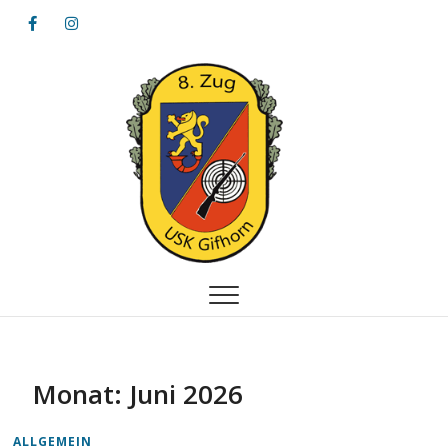
Achterzug
8. ZUG – USK GIFHORN VON 1823 E. V.
Monat:
Juni 2026
ALLGEMEIN