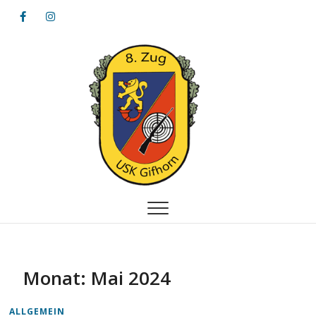
Achterzug
8. ZUG – USK GIFHORN VON 1823 E. V.
Monat:
Mai 2024
ALLGEMEIN