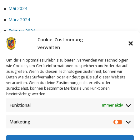
Mai 2024
März 2024
Februar 2024
Cookie-Zustimmung
Januar 2024
verwalten
Um dir ein optimales Erlebnis zu bieten, verwenden wir Technologien
wie Cookies, um Geräteinformationen zu speichern und/oder darauf
zuzugreifen. Wenn du diesen Technologien zustimmst, können wir
Daten wie das Surfverhalten oder eindeutige IDs auf dieser Website
verarbeiten. Wenn du deine Zustimmung nicht erteilst oder
zurückziehst, können bestimmte Merkmale und Funktionen
Achterzug
| Designed by:
Theme Freesia
|
WordPress
| © Copyright
beeinträchtigt werden.
All right reserved
Funktional
Immer aktiv
Marketing