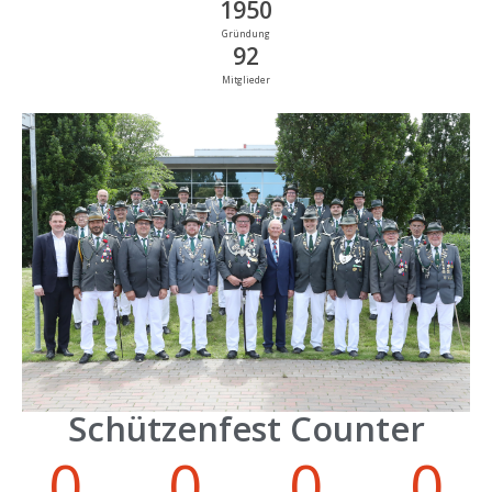
1950
Gründung
92
Mitglieder
Schützenfest Counter
0
0
0
0