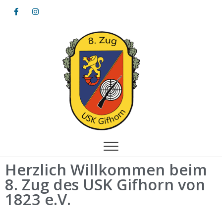
Achterzug
8. ZUG – USK GIFHORN VON 1823 E. V.
Herzlich Willkommen beim
8. Zug des USK Gifhorn von
1823 e.V.