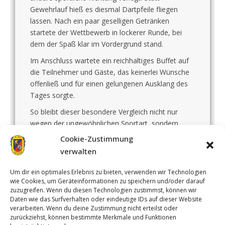
Gewehrlauf hieß es diesmal Dartpfeile fliegen
lassen. Nach ein paar geselligen Getränken
startete der Wettbewerb in lockerer Runde, bei
dem der Spaß klar im Vordergrund stand.
Im Anschluss wartete ein reichhaltiges Buffet auf
die Teilnehmer und Gäste, das keinerlei Wünsche
offenließ und für einen gelungenen Ausklang des
Tages sorgte.
So bleibt dieser besondere Vergleich nicht nur
wegen der ungewöhnlichen Sportart, sondern
auch durch die gute Stimmung in Erinnerung.
Cookie-Zustimmung
verwalten
5. Zug BSK
,
8. Zug USK
,
Vergleichsschießen
Um dir ein optimales Erlebnis zu bieten, verwenden wir Technologien
wie Cookies, um Geräteinformationen zu speichern und/oder darauf
zuzugreifen. Wenn du diesen Technologien zustimmst, können wir
Daten wie das Surfverhalten oder eindeutige IDs auf dieser Website
verarbeiten. Wenn du deine Zustimmung nicht erteilst oder
zurückziehst, können bestimmte Merkmale und Funktionen
Achterzug
| Designed by:
Theme Freesia
|
WordPress
| © Copyright