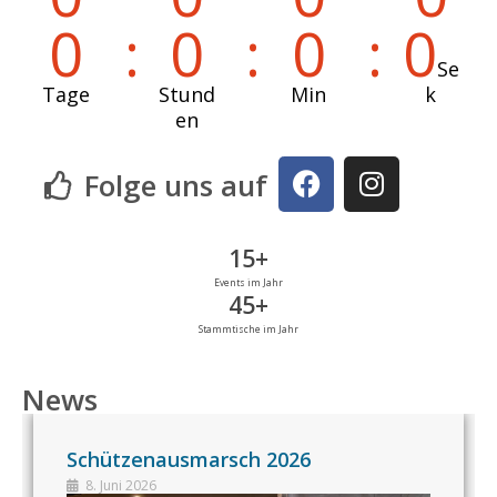
0
0
0
0
Se
Tage
Stund
Min
k
en
Folge uns auf
15
+
Events im Jahr
45
+
Stammtische im Jahr
News
Schützenausmarsch 2026
8. Juni 2026