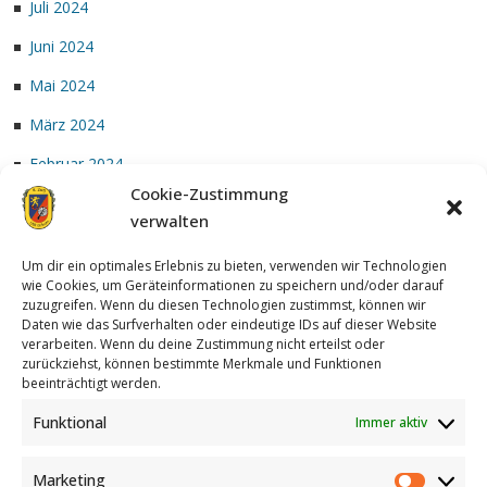
Juli 2024
Juni 2024
Mai 2024
März 2024
Februar 2024
Cookie-Zustimmung
Januar 2024
verwalten
Um dir ein optimales Erlebnis zu bieten, verwenden wir Technologien
wie Cookies, um Geräteinformationen zu speichern und/oder darauf
zuzugreifen. Wenn du diesen Technologien zustimmst, können wir
Daten wie das Surfverhalten oder eindeutige IDs auf dieser Website
verarbeiten. Wenn du deine Zustimmung nicht erteilst oder
zurückziehst, können bestimmte Merkmale und Funktionen
Achterzug
| Designed by:
Theme Freesia
|
WordPress
| © Copyright
beeinträchtigt werden.
All right reserved
Funktional
Immer aktiv
Marketing