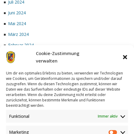
Juli 2024
Juni 2024
Mai 2024
März 2024
Februar 2024
Cookie-Zustimmung
Januar 2024
verwalten
Um dir ein optimales Erlebnis zu bieten, verwenden wir Technologien
wie Cookies, um Geräteinformationen zu speichern und/oder darauf
zuzugreifen. Wenn du diesen Technologien zustimmst, können wir
Daten wie das Surfverhalten oder eindeutige IDs auf dieser Website
verarbeiten. Wenn du deine Zustimmung nicht erteilst oder
zurückziehst, können bestimmte Merkmale und Funktionen
Achterzug
| Designed by:
Theme Freesia
|
WordPress
| © Copyright
beeinträchtigt werden.
All right reserved
Funktional
Immer aktiv
Marketing