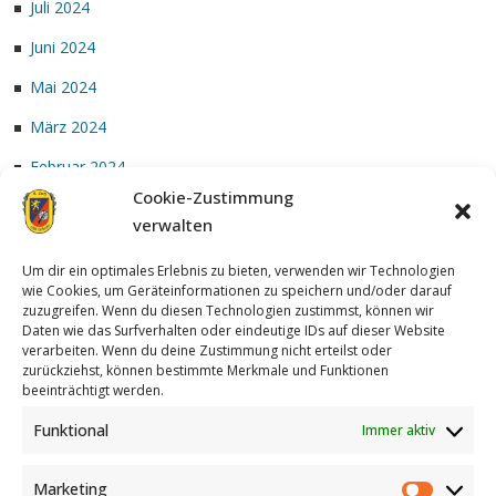
Juli 2024
Juni 2024
Mai 2024
März 2024
Februar 2024
Cookie-Zustimmung
Januar 2024
verwalten
Um dir ein optimales Erlebnis zu bieten, verwenden wir Technologien
wie Cookies, um Geräteinformationen zu speichern und/oder darauf
zuzugreifen. Wenn du diesen Technologien zustimmst, können wir
Daten wie das Surfverhalten oder eindeutige IDs auf dieser Website
verarbeiten. Wenn du deine Zustimmung nicht erteilst oder
zurückziehst, können bestimmte Merkmale und Funktionen
Achterzug
| Designed by:
Theme Freesia
|
WordPress
| © Copyright
beeinträchtigt werden.
All right reserved
Funktional
Immer aktiv
Marketing