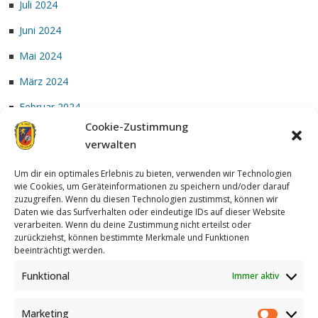
Juli 2024
Juni 2024
Mai 2024
März 2024
Februar 2024
Cookie-Zustimmung
Januar 2024
verwalten
Um dir ein optimales Erlebnis zu bieten, verwenden wir Technologien
wie Cookies, um Geräteinformationen zu speichern und/oder darauf
zuzugreifen. Wenn du diesen Technologien zustimmst, können wir
Daten wie das Surfverhalten oder eindeutige IDs auf dieser Website
verarbeiten. Wenn du deine Zustimmung nicht erteilst oder
zurückziehst, können bestimmte Merkmale und Funktionen
Achterzug
| Designed by:
Theme Freesia
|
WordPress
| © Copyright
beeinträchtigt werden.
All right reserved
Funktional
Immer aktiv
Marketing