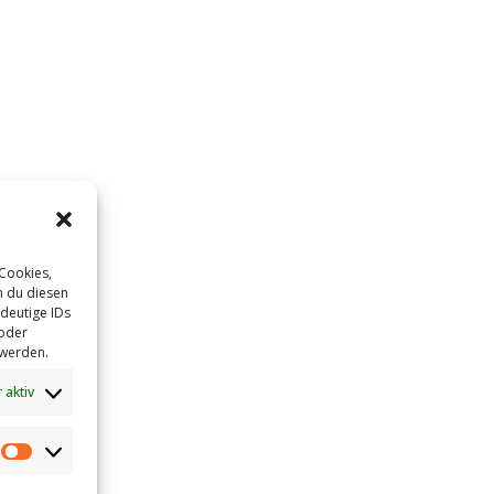
 Cookies,
n du diesen
deutige IDs
 oder
 werden.
 aktiv