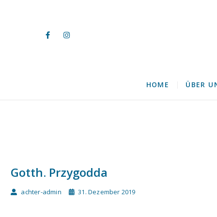
Achterzu
8. ZUG – USK GIFHORN VON
HOME
ÜBER U
Gotth. Przygodda
achter-admin
31. Dezember 2019