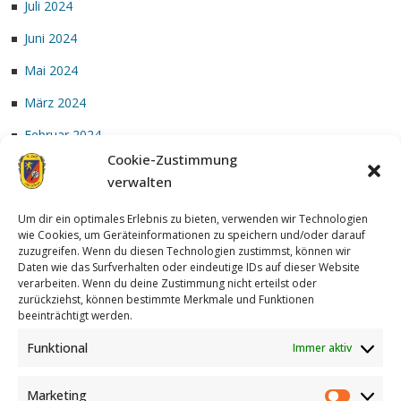
Juli 2024
Juni 2024
Mai 2024
März 2024
Februar 2024
Cookie-Zustimmung
Januar 2024
verwalten
Um dir ein optimales Erlebnis zu bieten, verwenden wir Technologien
wie Cookies, um Geräteinformationen zu speichern und/oder darauf
zuzugreifen. Wenn du diesen Technologien zustimmst, können wir
Daten wie das Surfverhalten oder eindeutige IDs auf dieser Website
verarbeiten. Wenn du deine Zustimmung nicht erteilst oder
zurückziehst, können bestimmte Merkmale und Funktionen
Achterzug
| Designed by:
Theme Freesia
|
WordPress
| © Copyright
beeinträchtigt werden.
All right reserved
Funktional
Immer aktiv
Marketing