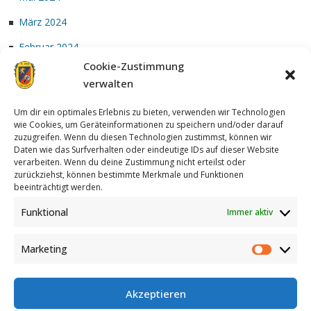
März 2024
Februar 2024
Cookie-Zustimmung
Januar 2024
verwalten
Um dir ein optimales Erlebnis zu bieten, verwenden wir Technologien
wie Cookies, um Geräteinformationen zu speichern und/oder darauf
zuzugreifen. Wenn du diesen Technologien zustimmst, können wir
Daten wie das Surfverhalten oder eindeutige IDs auf dieser Website
verarbeiten. Wenn du deine Zustimmung nicht erteilst oder
zurückziehst, können bestimmte Merkmale und Funktionen
Achterzug
| Designed by:
Theme Freesia
|
WordPress
| © Copyright
beeinträchtigt werden.
All right reserved
Funktional
Immer aktiv
Marketing
Akzeptieren