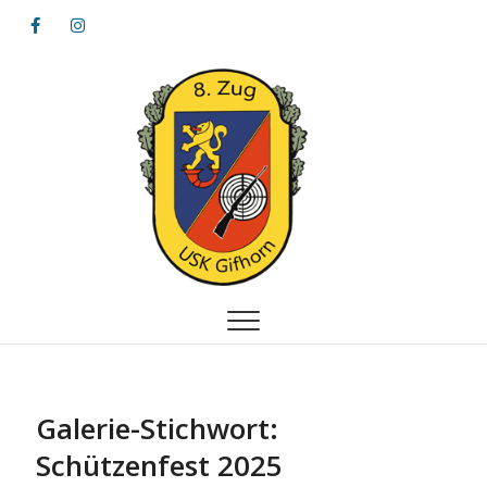
Achterzug
8. ZUG – USK GIFHORN VON 1823 E. V.
Galerie-Stichwort:
Schützenfest 2025