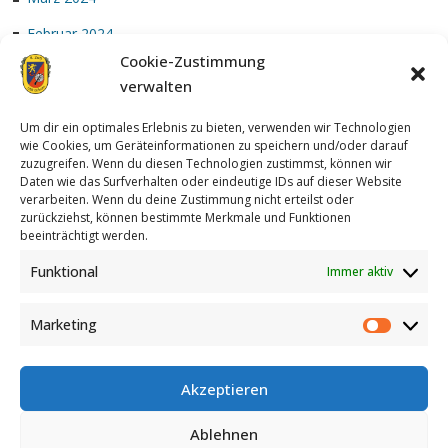
Februar 2024
Cookie-Zustimmung
Januar 2024
verwalten
Um dir ein optimales Erlebnis zu bieten, verwenden wir Technologien
wie Cookies, um Geräteinformationen zu speichern und/oder darauf
zuzugreifen. Wenn du diesen Technologien zustimmst, können wir
Daten wie das Surfverhalten oder eindeutige IDs auf dieser Website
verarbeiten. Wenn du deine Zustimmung nicht erteilst oder
zurückziehst, können bestimmte Merkmale und Funktionen
Achterzug
| Designed by:
Theme Freesia
|
WordPress
| © Copyright
beeinträchtigt werden.
All right reserved
Funktional
Immer aktiv
Marketing
Akzeptieren
Ablehnen